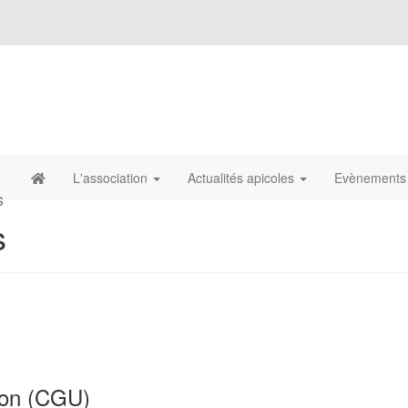
L'association
Actualités apicoles
Evènements 
s
s
tion (CGU)